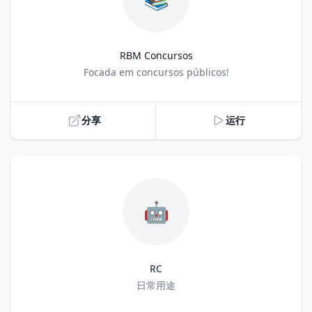
RBM Concursos
Title
Focada em concursos públicos!
分享
运行
🤖
RC
Title
日常用途