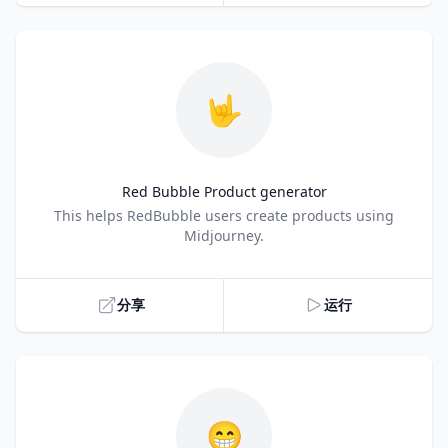
🤟
Red Bubble Product generator
Title
This helps RedBubble users create products using
Midjourney.
分享
运行
😁