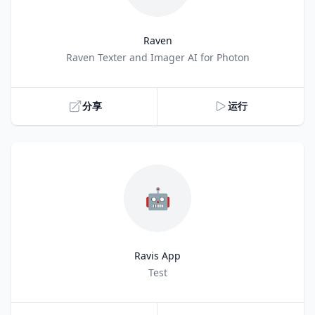
Raven
Title
Raven Texter and Imager AI for Photon
分享
运行
🤖
Ravis App
Title
Test