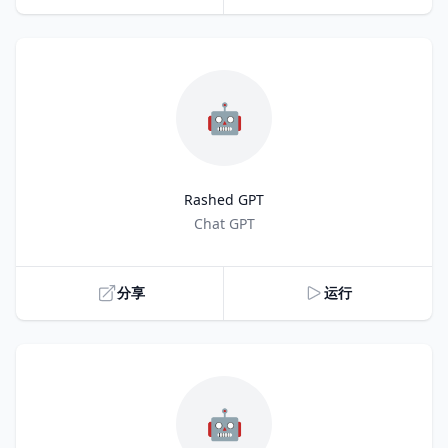
🤖
Rashed GPT
Title
Chat GPT
分享
运行
🤖