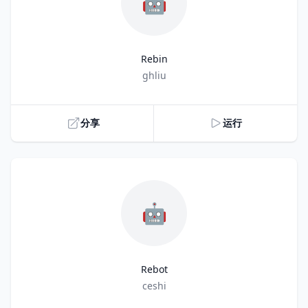
🤖
Rebin
Title
ghliu
分享
运行
🤖
Rebot
Title
ceshi