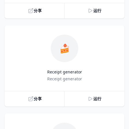
分享
运行
🍰
Receipt generator
Title
Receipt generator
分享
运行