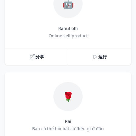
🤖
Rahul offi
Title
Online sell product
分享
运行
🌹
Rai
Title
Bạn có thể hỏi bất cứ điều gì ở đâu