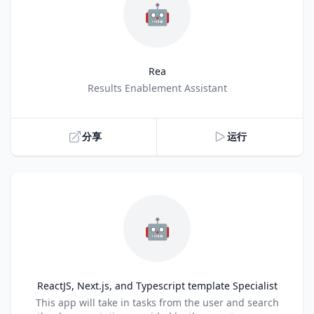
🤖
Rea
Title
Results Enablement Assistant
分享
运行
🤖
ReactJS, Next.js, and Typescript template Specialist
Title
This app will take in tasks from the user and search