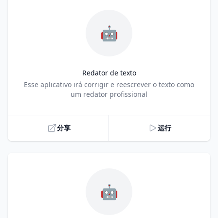
🤖
Redator de texto
Title
Esse aplicativo irá corrigir e reescrever o texto como
um redator profissional
分享
运行
🤖