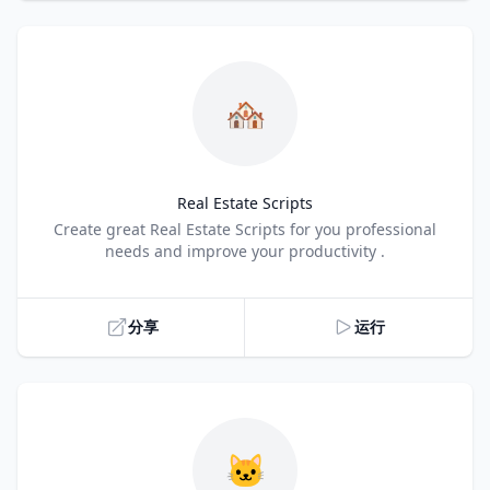
🏘️
Real Estate Scripts
Title
Create great Real Estate Scripts for you professional
needs and improve your productivity .
分享
运行
🐱