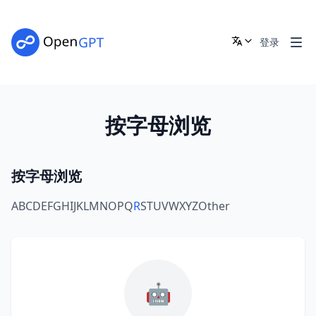
登录
按字母浏览
按字母浏览
A
B
C
D
E
F
G
H
I
J
K
L
M
N
O
P
Q
R
S
T
U
V
W
X
Y
Z
Other
🤖