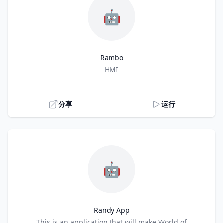
🤖
Rambo
Title
HMI
分享
运行
🤖
Randy App
Title
This is an application that will make World of