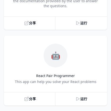
the documentation provided by the user to answer
the questions.
分享
运行
🤖
React Pair Programmer
Title
This app can help you solve your React problems
分享
运行