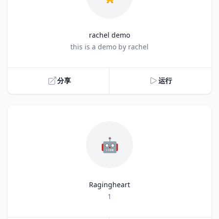
rachel demo
Title
this is a demo by rachel
分享
运行
🤖
Ragingheart
Title
1