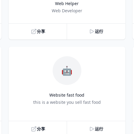
Web Helper
Title
Web Developer
分享
运行
🤖
Website fast food
Title
this is a website you sell fast food
分享
运行