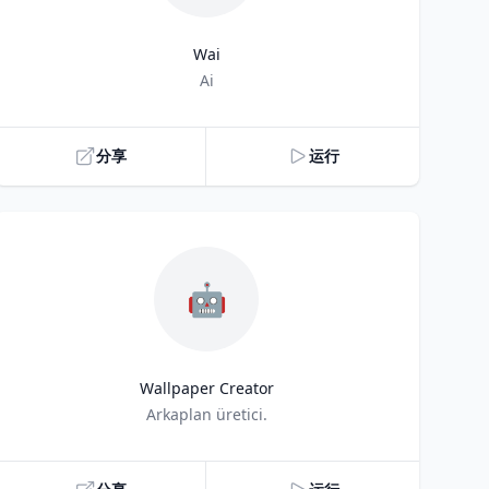
Wai
Title
Ai
分享
运行
🤖
Wallpaper Creator
Title
Arkaplan üretici.