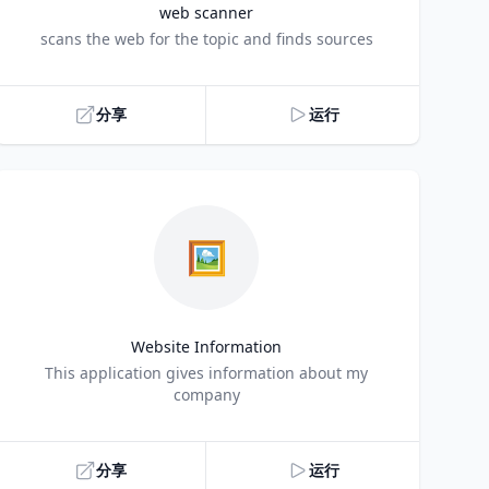
web scanner
Title
scans the web for the topic and finds sources
分享
运行
🖼️
Website Information
Title
This application gives information about my
company
分享
运行