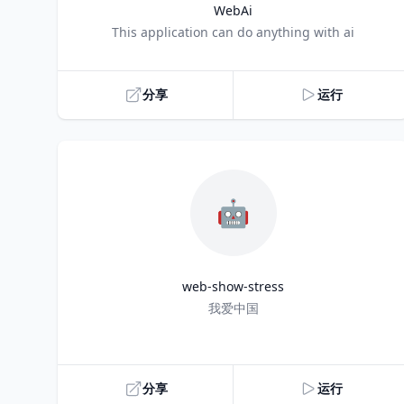
WebAi
Title
This application can do anything with ai
分享
运行
🤖
web-show-stress
Title
我爱中国
分享
运行