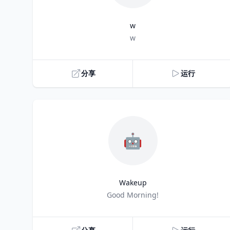
w
Title
w
分享
运行
🤖
Wakeup
Title
Good Morning!