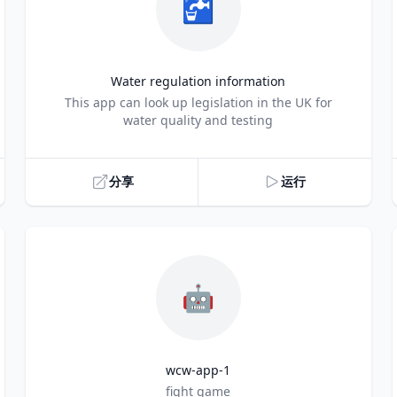
🚰
Water regulation information
Title
This app can look up legislation in the UK for
water quality and testing
分享
运行
🤖
wcw-app-1
Title
fight game