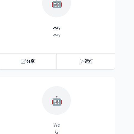
🤖
way
Title
way
分享
运行
🤖
We
Title
G