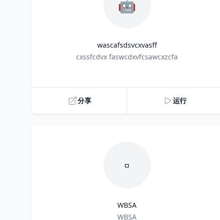
🤖
wascafsdsvcxvasff
Title
cxssfcdvx faswcdxvfcsawcxzcfa
分享
运行
▫️
WBSA
Title
WBSA