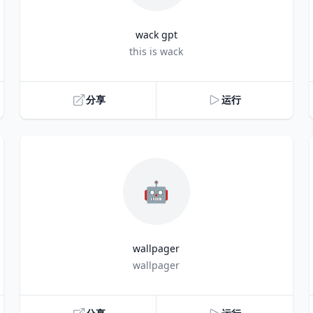
wack gpt
Title
this is wack
分享
运行
🤖
wallpager
Title
wallpager