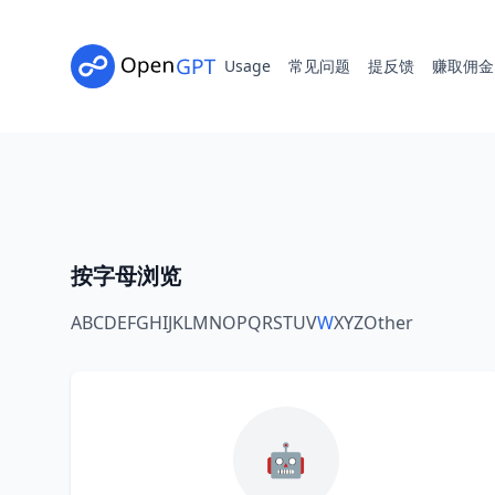
Usage
常见问题
提反馈
赚取佣金
按字母浏览
A
B
C
D
E
F
G
H
I
J
K
L
M
N
O
P
Q
R
S
T
U
V
W
X
Y
Z
Other
🤖