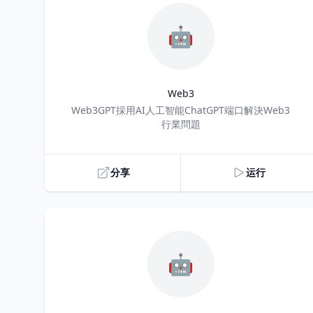
🤖
Web3
Title
Web3GPT採用AI人工智能ChatGPT端口解決Web3
行業問題
分享
运行
🤖