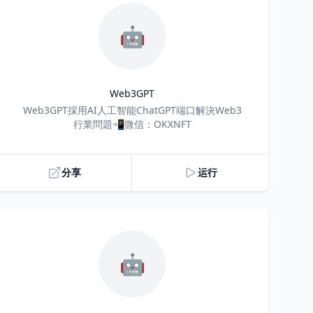
🤖
Web3GPT
Title
Web3GPT採用AI人工智能ChatGPT端口解決Web3
行業問題📲微信：OKXNFT
分享
运行
🤖