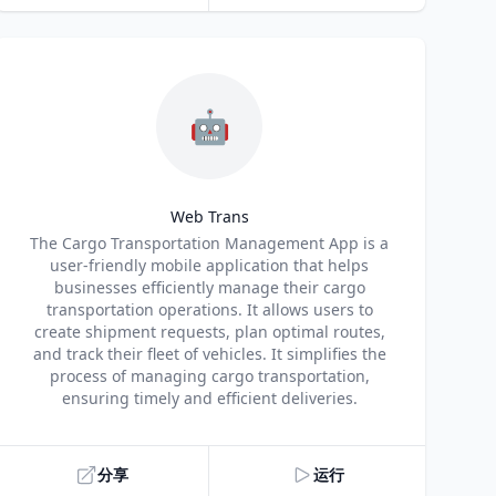
🤖
Web Trans
Title
The Cargo Transportation Management App is a
user-friendly mobile application that helps
businesses efficiently manage their cargo
transportation operations. It allows users to
create shipment requests, plan optimal routes,
and track their fleet of vehicles. It simplifies the
process of managing cargo transportation,
ensuring timely and efficient deliveries.
分享
运行