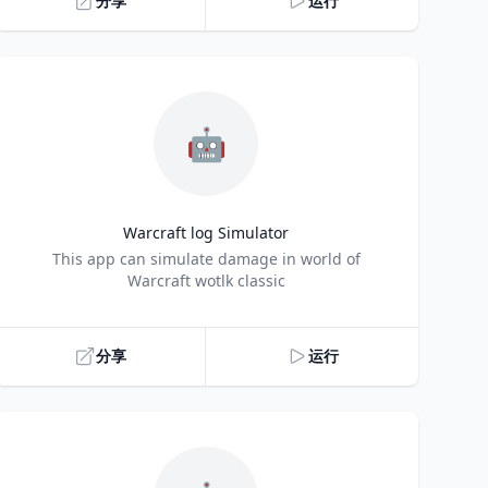
分享
运行
🤖
Warcraft log Simulator
Title
This app can simulate damage in world of
Warcraft wotlk classic
分享
运行