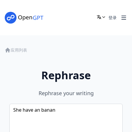
登录
应用列表
Rephrase
Rephrase your writing