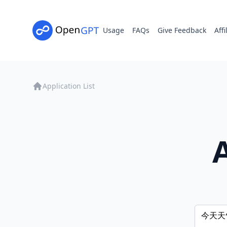
Usage
FAQs
Give Feedback
Affi
Application List