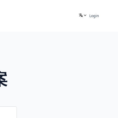
Login
案